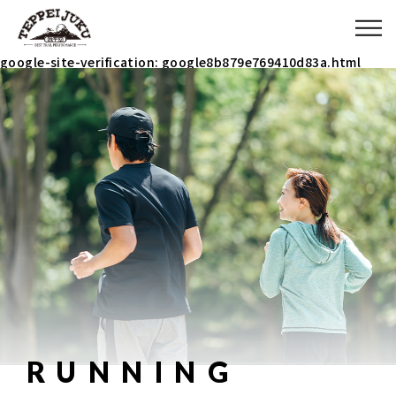
ABOUT
google-site-verification: google8b879e769410d83a.html
MENU
ITEM
COACH
BLOG
090-3031-5927
RUNNING
9：00～23：00 イベント時は除く(メールで連絡ください)