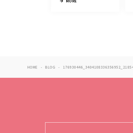
MORE
HOME
BLOG
176930446_3404108336356952_2185