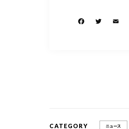
F
T
E
a
w
c
it
ai
e
te
l
b
r
o
o
k
CATEGORY
ニュース