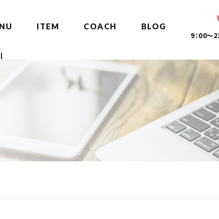
NU
ITEM
COACH
BLOG
9：00～
l