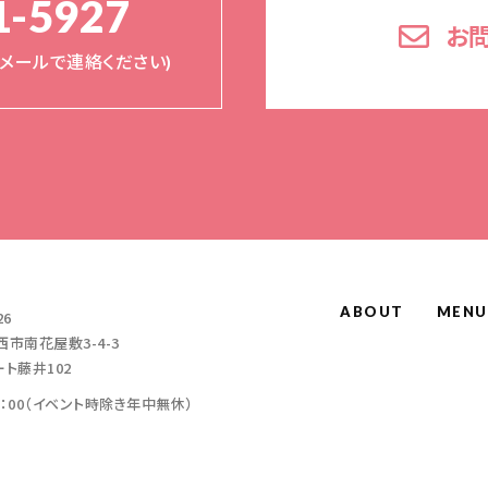
1-5927
お
く(メールで連絡ください)
ABOUT
MENU
26
市南花屋敷3-4-3
ト藤井102
23：00（イベント時除き年中無休）