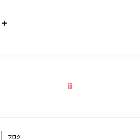
共
m
有
ブログ