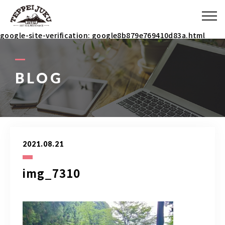
ABOUT
google-site-verification: google8b879e769410d83a.html
MENU
BLOG
ITEM
COACH
2021.08.21
BLOG
img_7310
090-3031-5927
9：00～23：00 イベント時は除く(メールで連絡ください)