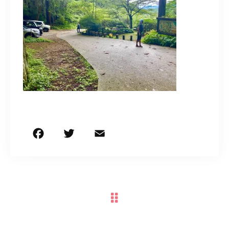
お問い合わせはこちら
F
T
E
共
a
w
m
有
c
it
ai
e
te
l
b
r
o