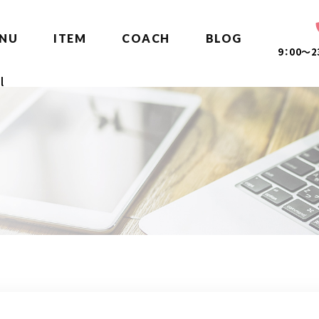
NU
ITEM
COACH
BLOG
9：00～
l