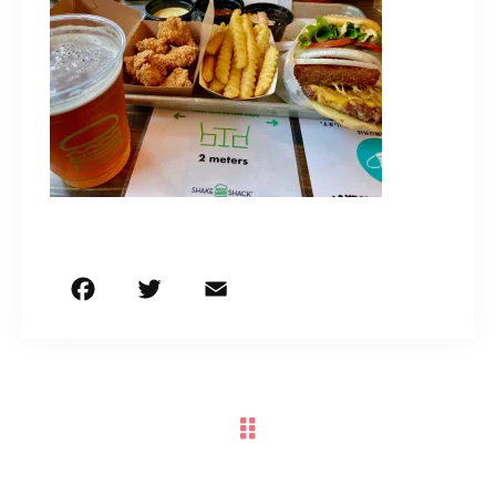
お問い合わせはこちら
F
T
E
共
a
w
m
有
c
it
ai
e
te
l
b
r
o