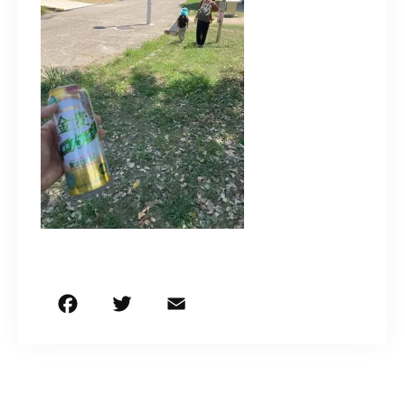
お問い合わせはこちら
F
T
E
共
a
w
m
有
c
it
ai
e
te
l