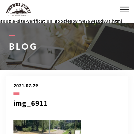
ABOUT
google-site-verification: google8b879e769410d83a.html
MENU
BLOG
ITEM
COACH
2021.07.29
BLOG
img_6911
090-3031-5927
9：00～23：00 イベント時は除く(メールで連絡ください)