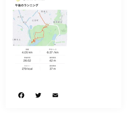
お問い合わせはこちら
F
T
E
共
a
w
m
有
c
it
ai
e
te
l