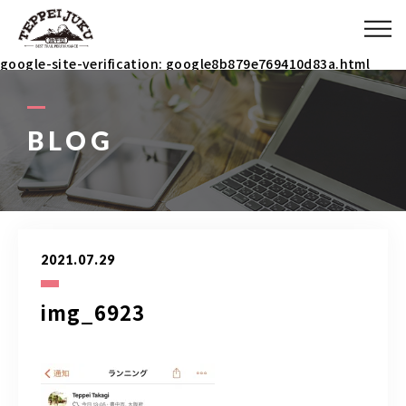
ABOUT
google-site-verification: google8b879e769410d83a.html
MENU
BLOG
ITEM
COACH
2021.07.29
BLOG
img_6923
090-3031-5927
9：00～23：00 イベント時は除く(メールで連絡ください)