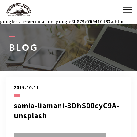
ABOUT
google-site-verification: google8b879e769410d83a.html
MENU
BLOG
ITEM
COACH
2019.10.11
BLOG
samia-liamani-3DhS00cyC9A-
unsplash
090-3031-5927
9：00～23：00 イベント時は除く(メールで連絡ください)