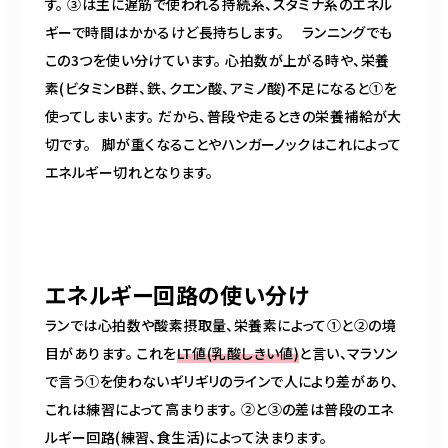
す。
③は主に遅筋で使われる持続系、スタミナ系のエネル
ギーで時間はかかるけど長持ちします。
ランニングでも
この3つを使い分けています。
心拍数が上がる時や、栄養
素(ビタミンB群、鉄、クエン酸、アミノ酸)不足になると①を
使ってしまいます。 だから、普段や走るときの栄養補給が大
切です。
脚が重くなることやハンガーノックはこれによって
エネルギー切れとなります。
エネルギー回路の使い分け
ランでは心拍数や酸素摂取量、栄養素によって①と②の境
目があります。
これを
LT値(乳酸しきい値)
と言い、マラソン
で言う①を使わないギリギリのラインで人により差があり、
これは練習によって高まります。
②と③の差は普段のエネ
ルギー回路(練習、食生活)によって決まります。