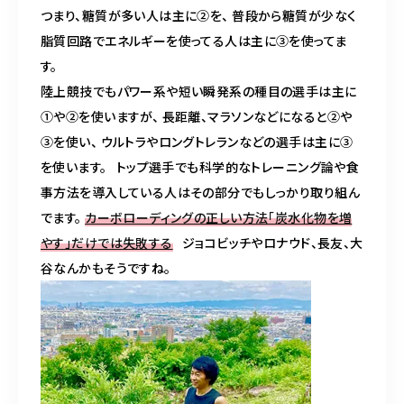
つまり、糖質が多い人は主に②を、 普段から糖質が少なく
脂質回路でエネルギーを使ってる人は主に③を使ってま
す。
陸上競技でもパワー系や短い瞬発系の種目の選手は主に
①や②を使いますが、 長距離、マラソンなどになると②や
③を使い、 ウルトラやロングトレランなどの選手は主に③
を使います。
トップ選手でも科学的なトレーニング論や食
事方法を導入している人はその部分でもしっかり取り組ん
でます。
カーボローディングの正しい方法「炭水化物を増
やす」だけでは失敗する
ジョコビッチやロナウド、長友、大
谷なんかもそうですね。