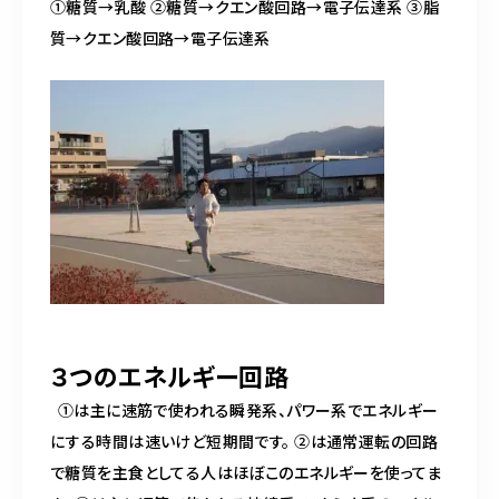
①糖質→乳酸 ②糖質→クエン酸回路→電子伝達系 ③脂
質→クエン酸回路→電子伝達系
３つのエネルギー回路
①は主に速筋で使われる瞬発系、パワー系でエネルギー
にする時間は速いけど短期間です。
②は通常運転の回路
で糖質を主食としてる人はほぼこのエネルギーを使ってま