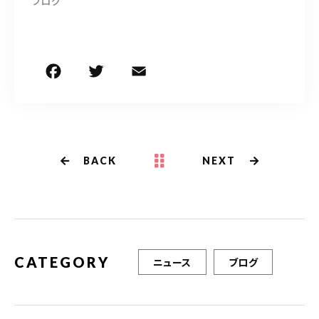
ブログ
F
T
E
共
a
w
m
有
c
it
ai
e
te
l
b
r
BACK
NEXT
o
o
k
CATEGORY
ニュース
ブログ