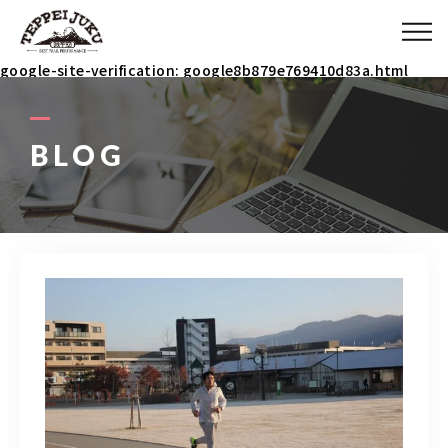
ABOUT
google-site-verification: google8b879e769410d83a.html
MENU
BLOG
ITEM
COACH
BLOG
090-3031-5927
9：00～23：00 イベント時は除く(メールで連絡ください)