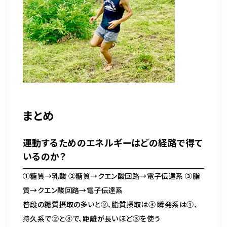
まとめ
運動するためのエネルギーはどの経路で得て
いるのか？
①糖質→乳酸 ②糖質→クエン酸回路→電子伝達系 ③脂
質→クエン酸回路→電子伝達系
普段の糖質摂取の多いと②、脂質摂取は③
瞬発系は①、
持久系で②と③で、距離が長いほど③を使う