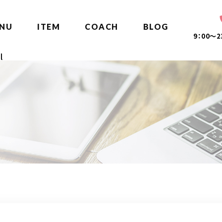
NU
ITEM
COACH
BLOG
9：00～
l