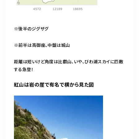
※後半のジグザグ
※前半は高御座、中盤は城山
距離は短いけど角度は比叡山、いや、びわ湖スカイに匹敵
する急登！
紅山は岩の崖で有名で横から見た図