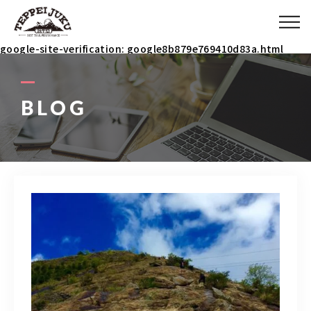
ABOUT
google-site-verification: google8b879e769410d83a.html
MENU
BLOG
ITEM
COACH
BLOG
090-3031-5927
9：00～23：00 イベント時は除く(メールで連絡ください)