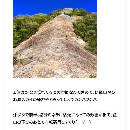
１位はかなり離れてるとの情報なんで諦めて、比叡山やび
わ湖スカイの練習やと思って1人でガンバフンバ
汗ダクで前半、塩分ミネラル枯渇になっての影響が出て、紅
山の下りのあとで内転筋吊りまくり(￣∀￣)