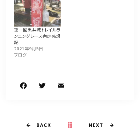
第一回黒井城トレイルラ
ンニングレース完走感想
記
2021年9月5日
ブログ
F
T
E
共
a
w
m
有
c
it
ai
e
te
l
b
r
BACK
NEXT
o