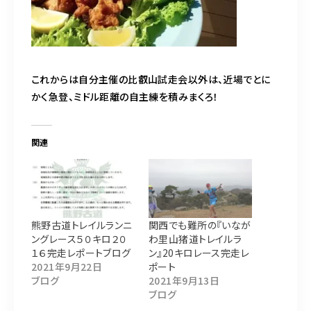
これからは自分主催の比叡山試走会以外は、近場でとに
かく急登、ミドル距離の自主練を積みまくろ！
関連
熊野古道トレイルランニ
関西でも難所の『いなが
ングレース５０キロ２０
わ里山猪道トレイルラ
１６完走レポートブログ
ン』20キロレース完走レ
2021年9月22日
ポート
ブログ
2021年9月13日
ブログ