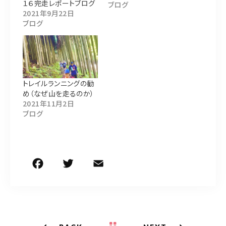
１６完走レポートブログ
ブログ
2021年9月22日
ブログ
トレイルランニングの勧
め（なぜ山を走るのか）
2021年11月2日
ブログ
F
T
E
共
a
w
m
有
c
it
ai
e
te
l