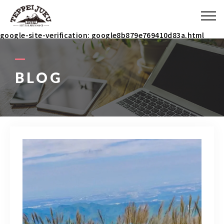
ABOUT
google-site-verification: google8b879e769410d83a.html
MENU
BLOG
ITEM
COACH
BLOG
090-3031-5927
9：00～23：00 イベント時は除く(メールで連絡ください)