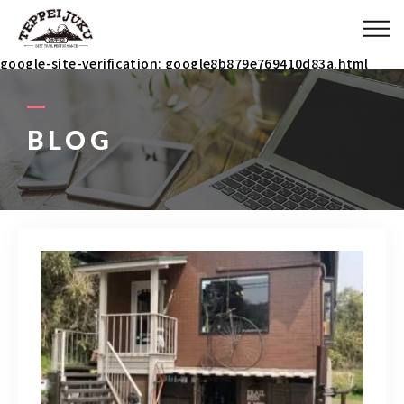
ABOUT
google-site-verification: google8b879e769410d83a.html
MENU
BLOG
ITEM
COACH
BLOG
090-3031-5927
9：00～23：00 イベント時は除く(メールで連絡ください)