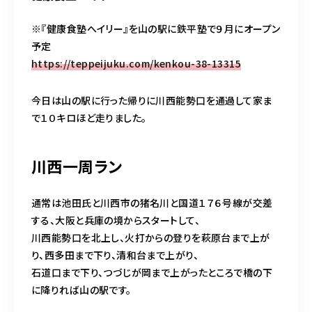
※『健康食塾へイリー』を山の駅に鉄平塾で９月にオープン
予定
https://teppeijuku.com/kenkou-38-13315
今日は山の駅に行った帰りに川西能勢口を通過して家ま
で１０キロほど走りました。
川西一周ラン
通常は池田氏と川西市の猪名川と国道１７６号線が交差
する、大阪と兵庫の境からスタートして、
川西能勢口を北上し、火打からの登りを萩原台まで上が
り、西多田まで下り、清和台まで上がり、
石道口まで下り、つづじが岡まで上がったところで橋の下
に降りれば山の駅です。