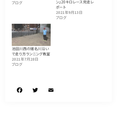
ン』20キロレース完走レ
ブログ
ポート
2021年9月13日
ブログ
池田川西の猪名川沿い
で走り方ランニング教室
2021年7月28日
ブログ
F
T
E
共
a
w
m
有
c
it
ai
e
te
l