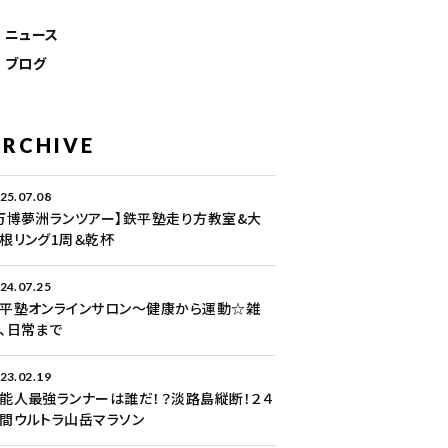
ニュース
ブログ
ARCHIVE
25.07.08
万博夢洲ランツアー】鉄平塾走り方教室&大
根リング1周＆乾杯
24.07.25
平塾オンラインサロン～健康から運動☆雑
、日常まで
23.02.19
能人最強ランナーは誰だ！？淡路島縦断！２４
間ウルトラ山岳マラソン