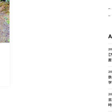
20
【
屋
20
鉄
学
20
芸
時