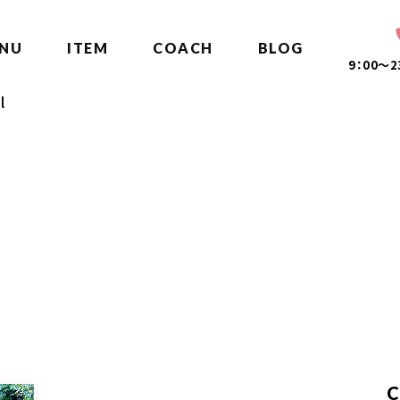
NU
ITEM
COACH
BLOG
9：00～
l