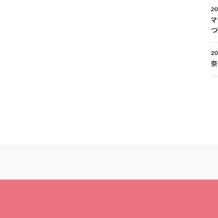
20
マ
つ
20
奈