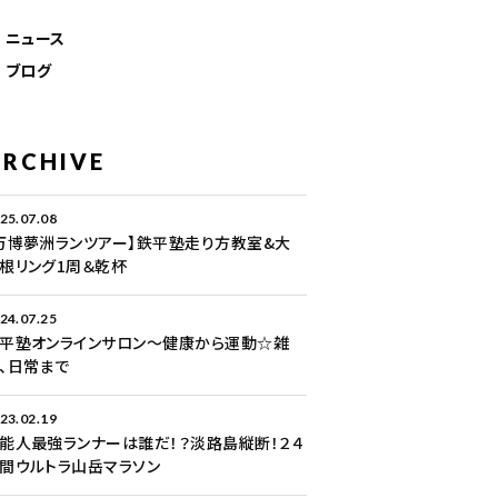
ニュース
ブログ
ARCHIVE
25.07.08
万博夢洲ランツアー】鉄平塾走り方教室&大
根リング1周＆乾杯
24.07.25
平塾オンラインサロン～健康から運動☆雑
、日常まで
23.02.19
能人最強ランナーは誰だ！？淡路島縦断！２４
間ウルトラ山岳マラソン