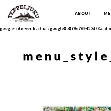
ABOUT
ME
google-site-verification: google8b879e769410d83a.htm
menu_style