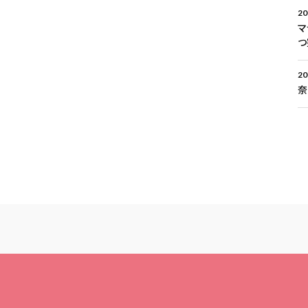
20
マ
つ
20
奈