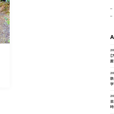
20
【
屋
20
鉄
学
20
芸
時