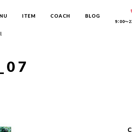
NU
ITEM
COACH
BLOG
9：00～
l
_07